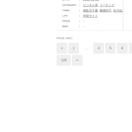
コーチング＆ビジネスカレ
ビジネス系
,
コーチング
御影石千夏
,
横縄彩可
,
衣川信之
ッ...
外部サイト
-
-
PAGE NAVI
«
1
…
4
5
6
129
»