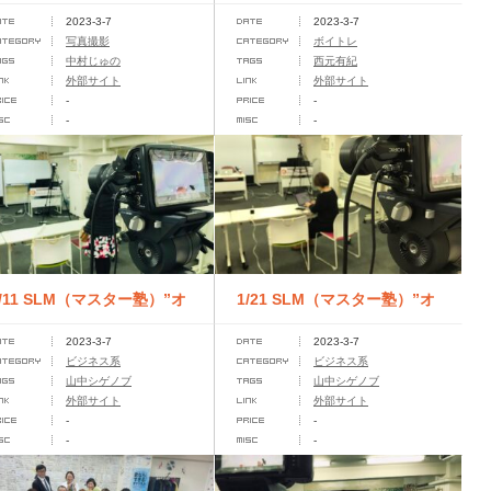
2023-3-7
2023-3-7
のチューニング
写真撮影
ボイトレ
中村じゅの
西元有紀
外部サイト
外部サイト
-
-
-
-
2/11 SLM（マスター塾）”オ
1/21 SLM（マスター塾）”オ
2023-3-7
2023-3-7
ンライン講座
ンライン講座
ビジネス系
ビジネス系
山中シゲノブ
山中シゲノブ
外部サイト
外部サイト
-
-
-
-