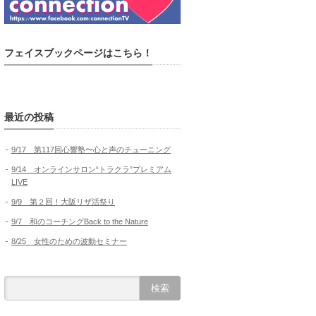
フェイスブックページはこちら！
最近の投稿
9/17 第117回心響塾〜心と声のチューニング
9/14 オンラインサロン“トラクラ”プレミアム
LIVE
9/9 第２回！大阪リザ活祭り
9/7 和のコーチングBack to the Nature
8/25 女性のための波動セミナー