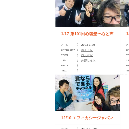
1/17 第101回心響塾〜心と声
2023-1-20
のチューニング
ボイトレ
西元有紀
外部サイト
-
-
12/10 エフィカシージャパン
2022-12-28