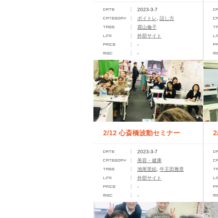
2023-3-7
第６期
ボイトレ
,
話し方
霜山倫子
外部サイト
-
-
2/12 心斎橋波動セミナー
2023-3-7
美容・健康
池尾里絵
,
牛王田雅章
外部サイト
-
-