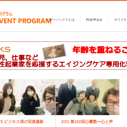
ホーム
ピギーバックスとは
料金/申込み
オリジナ
3/3 ビジネス用の写真撮影
2/21 第102回心響塾〜心と声