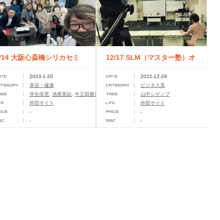
1/14 大阪心斎橋シリカセミ
12/17 SLM（マスター塾）オ
2023-1-20
2022-12-29
ナー
ンライン
美容・健康
ビジネス系
井生依里
,
池尾里絵
,
牛王田雅章
山中シゲノブ
外部サイト
外部サイト
-
-
-
-