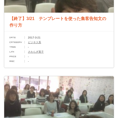
【終了】3/21 テンプレートを使った集客告知文の
作り方
2017-3-21
ビジネス系
-
さわらぎ寛子
-
-