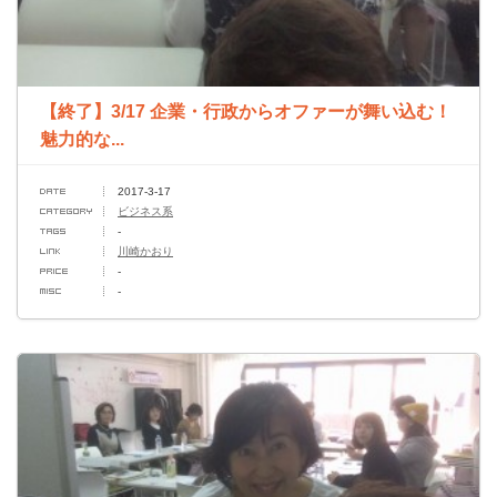
【終了】3/17 企業・行政からオファーが舞い込む！
魅力的な...
2017-3-17
ビジネス系
-
川崎かおり
-
-