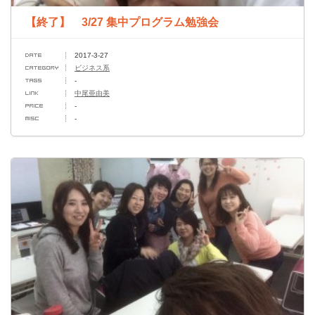
【終了】 3/27 集中プログラム勉強会
2017-3-27
ビジネス系
-
中尾亜由美
-
-