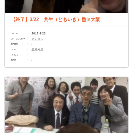
【終了】3/22 共生（ともいき）塾in大阪
2017-3-23
メンタル
-
黒瀬光庸
-
-