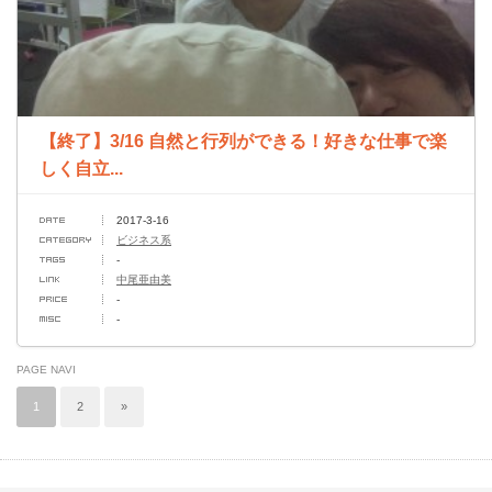
【終了】3/16 自然と行列ができる！好きな仕事で楽
しく自立...
2017-3-16
ビジネス系
-
中尾亜由美
-
-
PAGE NAVI
1
2
»