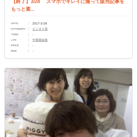
【終了】3/28 スマホでキレイに撮って販売記事を
もっと素...
2017-3-28
ビジネス系
-
中尾亜由美
-
-