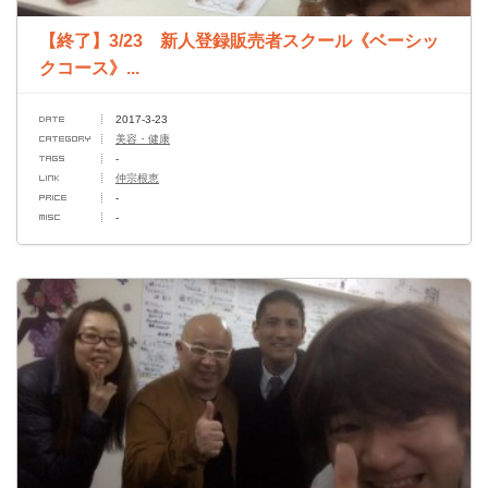
【終了】3/23 新人登録販売者スクール《ベーシッ
クコース》...
2017-3-23
美容・健康
-
仲宗根恵
-
-