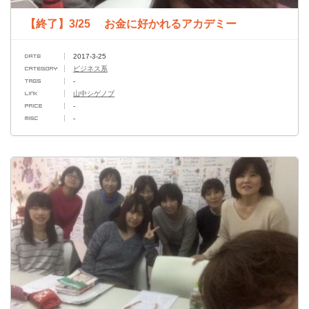
【終了】3/25 お金に好かれるアカデミー
2017-3-25
ビジネス系
-
山中シゲノブ
-
-