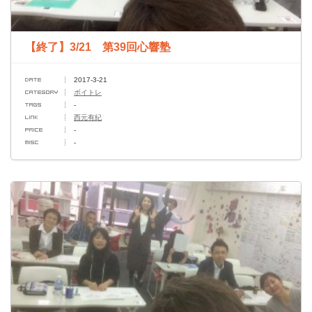
【終了】3/21 第39回心響塾
2017-3-21
ボイトレ
-
西元有紀
-
-