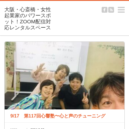
m
9/17 第117回心響塾〜心と声のチューニング