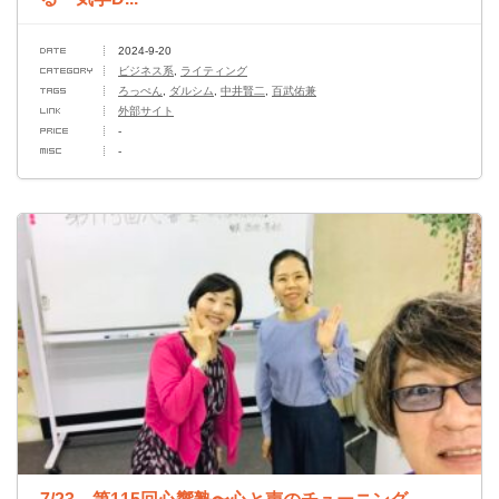
2024-9-20
ビジネス系
,
ライティング
ろっぺん
,
ダルシム
,
中井賢二
,
百武佑兼
外部サイト
-
-