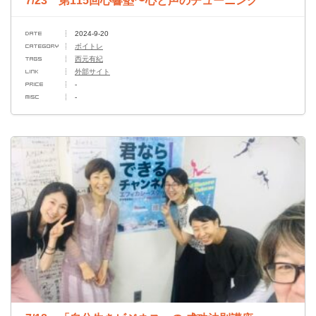
7/23 第115回心響塾〜心と声のチューニング
2024-9-20
ボイトレ
西元有紀
外部サイト
-
-