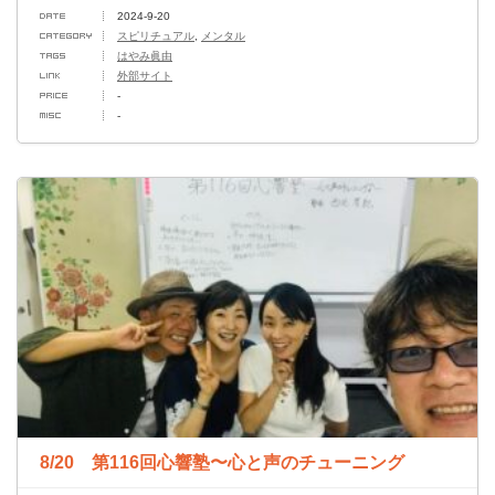
2024-9-20
スピリチュアル
,
メンタル
はやみ眞由
外部サイト
-
-
8/20 第116回心響塾〜心と声のチューニング