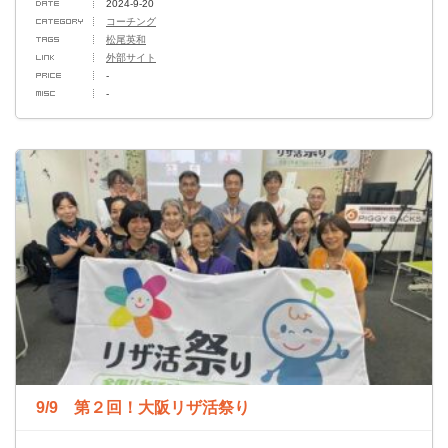
2024-9-20
コーチング
松尾英和
外部サイト
-
-
9/9 第２回！大阪リザ活祭り