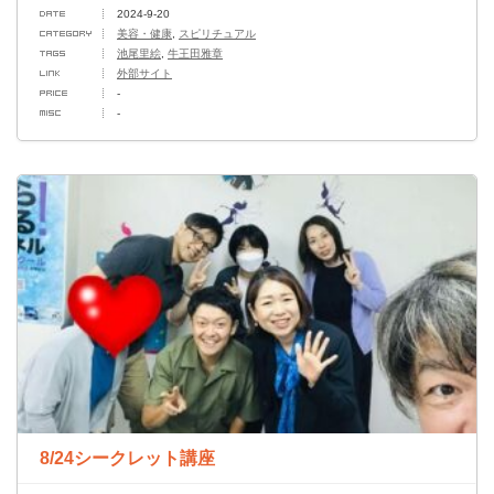
2024-9-20
美容・健康
,
スピリチュアル
池尾里絵
,
牛王田雅章
外部サイト
-
-
8/24シークレット講座