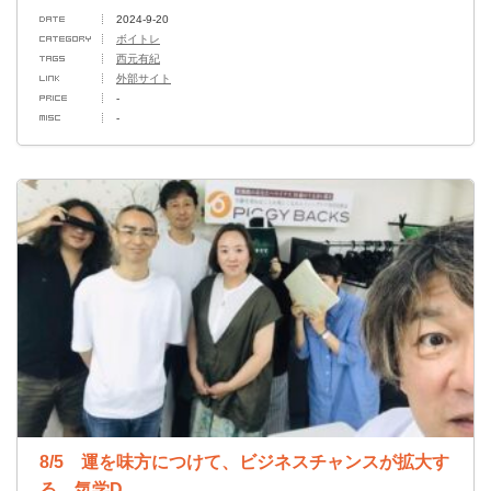
2024-9-20
ボイトレ
西元有紀
外部サイト
-
-
8/5 運を味方につけて、ビジネスチャンスが拡大す
る 気学D...