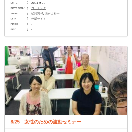
2024-9-20
コーチング
松尾英和
,
瀬戸山裕一
外部サイト
-
-
8/25 女性のための波動セミナー