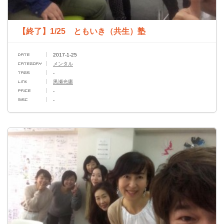
【終了】1/25 ともいき（共生）塾
2017-1-25
メンタル
-
黒瀬光庸
-
-