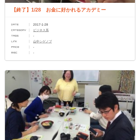
【終了】1/28 お金に好かれるアカデミー
2017-1-28
ビジネス系
-
山中シゲノブ
-
-