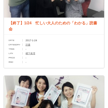
【終了】1/24 忙しい大人のための「わかる」読書
会
2017-1-24
読書
-
桶下眞理
-
-