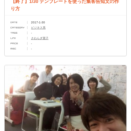
【終了】1/30 テンプレートを使った集客告知文の作
り方
2017-1-30
ビジネス系
-
さわらぎ寛子
-
-