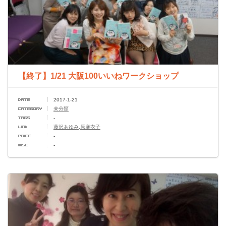
【終了】1/21 大阪100いいねワークショップ
2017-1-21
未分類
-
藤沢あゆみ,原麻衣子
-
-