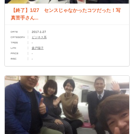
【終了】1/27 センスじゃなかったコツだった！写
真苦手さん...
2017-1-27
ビジネス系
-
森戸陽子
-
-