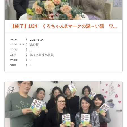
【終了】1/24 くろちゃん&マークの深～い話 ワ...
2017-1-24
未分類
-
黒瀬光庸,中島正雄
-
-