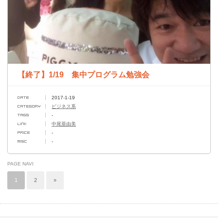
【終了】1/19 集中プログラム勉強会
2017-1-19
ビジネス系
-
中尾亜由美
-
-
PAGE NAVI
1
2
»