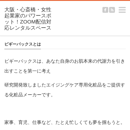
m
ピギーバックスとは
ピギーバックスは、あなた自身のお肌本来の代謝力を引き
出すことを
第一に考え
研究開発致しましたエイジングケア専用化粧品をご提供す
る化粧品メーカーです。
家事、育児、仕事など、たとえ忙しくても
夢を掴もうと。