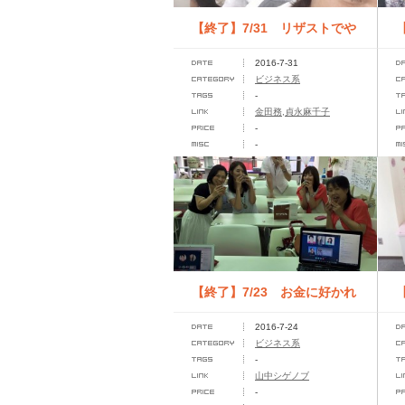
【終了】7/31 リザストでや
2016-7-31
る！ステップマーケティング
ビジネス系
-
&#...
プ
金田務,貞永麻千子
-
-
【終了】7/23 お金に好かれ
2016-7-24
るアカデミー
ビジネス系
-
の
山中シゲノブ
-