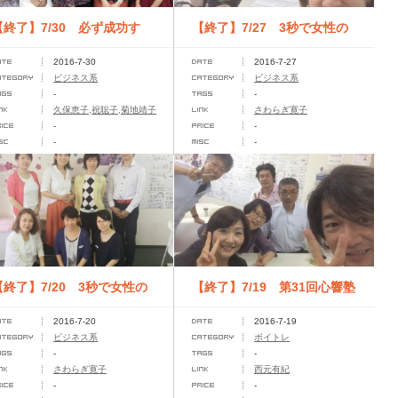
【終了】7/30 必ず成功す
【終了】7/27 3秒で女性の
2016-7-30
2016-7-27
る！起業のファーストステッ
心をつかむ文章で、売上アッ
ビジネス系
ビジネス系
-
-
セミ...
プの...
久保恵子,祝聡子,菊地靖子
さわらぎ寛子
-
-
-
-
【終了】7/20 3秒で女性の
【終了】7/19 第31回心響塾
2016-7-20
2016-7-19
心をつかむ文章で売上アップ
～心と声のチューニング♪～
ビジネス系
ボイトレ
-
-
そ...
さわらぎ寛子
西元有紀
-
-