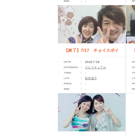
-
【終了】7/17 チョイスポイ
2016-7-18
ントセミナー
スピリチュアル
-
松井道子
-
-