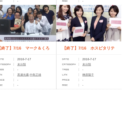
-
-
【終了】7/16 マーク＆くろ
【終了】7/16 ホスピタリテ
2016-7-17
2016-7-17
ちゃんのワクワク革命
ィコンサルタント養成講座
未分類
未分類
-
-
黒瀬光庸,中島正雄
榊原陽子
-
-
-
-