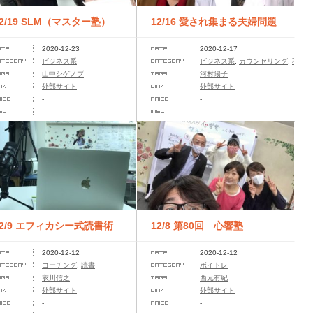
12/19 SLM（マスター塾）
12/16 愛され集まる夫婦問題
2020-12-23
2020-12-17
カウンセラー養成講座
ビジネス系
ビジネス系
,
カウンセリング
,
不倫問
山中シゲノブ
河村陽子
外部サイト
外部サイト
-
-
-
-
12/9 エフィカシー式読書術
12/8 第80回 心響塾
2020-12-12
2020-12-12
習得セミナー技術指導個人セ
Cocone-Juku〜心と声の
題
コーチング
,
読書
ボイトレ
衣川信之
西元有紀
シ...
チ...
外部サイト
外部サイト
-
-