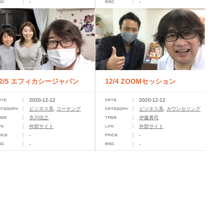
-
-
12/5 エフィカシージャパン
12/4 ZOOMセッション
2020-12-12
2020-12-12
コーチング＆ビジネスカレッ
ビジネス系
,
コーチング
ビジネス系
,
カウンセリング
衣川信之
伊藤勇司
大...
外部サイト
外部サイト
-
-
-
-