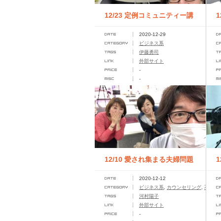
12/23 定例コミュニティー講
2020-12-29
座
ビジネス系
伊藤勇司
外部サイト
-
-
12/10 愛され集まる夫婦問題
2020-12-12
カウンセラー養成講座
ビジネス系
,
カウンセリング
,
不倫問
河村陽子
ッ
外部サイト
-