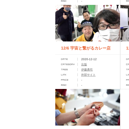
-
12/6 宇宙と繋がるカレー店
2020-12-12
「富士乃屋」”執筆記念動画
出版
伊藤勇司
収録...
ジ
外部サイト
-
-