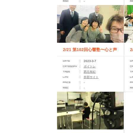
-
2/21 第102回心響塾〜心と声
2023-3-7
のチューニング
ボイトレ
西元有紀
外部サイト
-
-