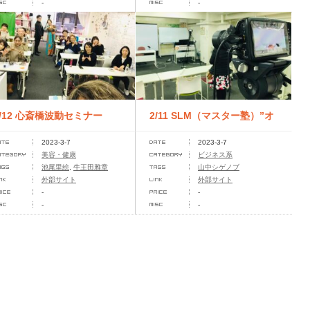
-
-
2/12 心斎橋波動セミナー
2/11 SLM（マスター塾）”オ
2023-3-7
2023-3-7
ンライン講座
美容・健康
ビジネス系
池尾里絵
,
牛王田雅章
山中シゲノブ
外部サイト
外部サイト
-
-
-
-