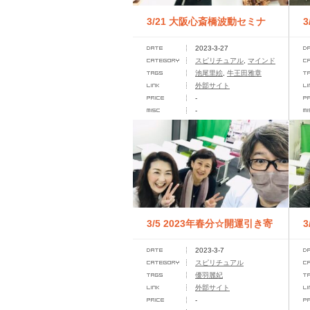
3/21 大阪心斎橋波動セミナ
2023-3-27
ー
スピリチュアル
,
マインド
池尾里絵
,
牛王田雅章
外部サイト
-
-
3/5 2023年春分☆開運引き寄
2023-3-7
せセミナー
スピリチュアル
優羽麗妃
外部サイト
-