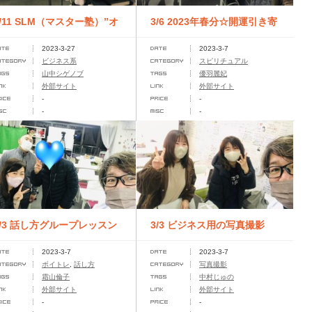
3/11 SLM（マスター塾）”オ
3/6 2023年春分☆開運引き寄
2023-3-27
2023-3-7
ンライン講座
せセミナー
ビジネス系
スピリチュアル
山中シゲノブ
優羽麗妃
外部サイト
外部サイト
-
-
-
-
3/3 話し方グループレッスン
3/3 ビジネス用の写真撮影
2023-3-7
2023-3-7
第６期
ボイトレ
,
話し方
写真撮影
霜山倫子
中村じゅの
外部サイト
外部サイト
-
-