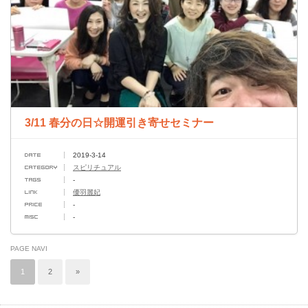
3/11 春分の日☆開運引き寄せセミナー
2019-3-14
スピリチュアル
-
優羽麗妃
-
-
PAGE NAVI
1
2
»