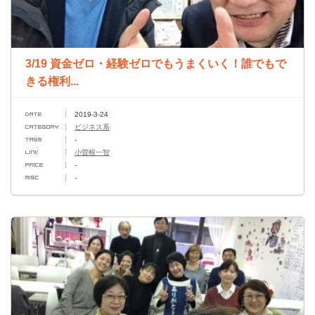
3/19 資金ゼロ・経験ゼロでもうまくいく！誰でもで
きる権利...
2019-3-24
ビジネス系
-
小曽根一智
-
-