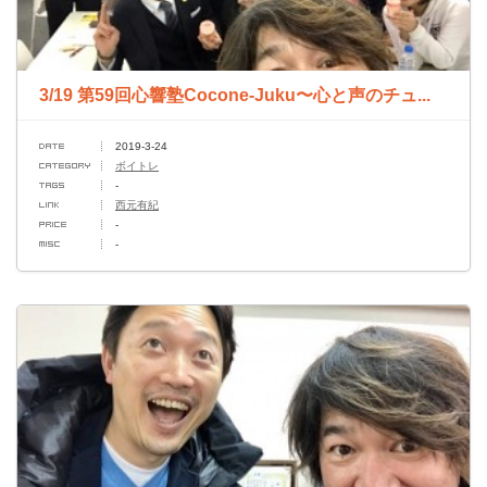
3/19 第59回心響塾Cocone-Juku〜心と声のチュ...
2019-3-24
ボイトレ
-
西元有紀
-
-