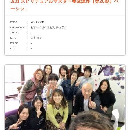
3/31 スピリチュアルマスター養成講座【第20期】ベ
ーシッ...
2019-3-31
ビジネス系
,
スピリチュアル
-
西川隆光
-
-