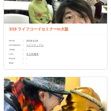
3/18 ライフコードセミナーin大阪
2019-3-24
スピリチュアル
-
牛王田雅章
-
-