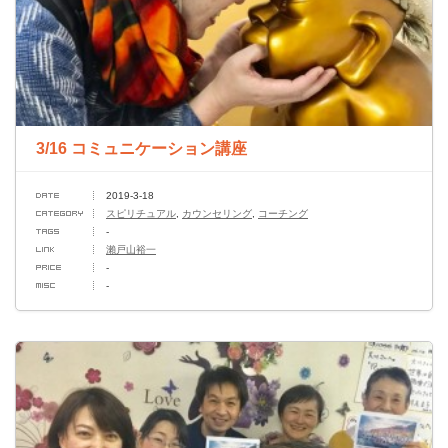
3/16 コミュニケーション講座
2019-3-18
スピリチュアル
,
カウンセリング
,
コーチング
-
瀨戸山裕一
-
-