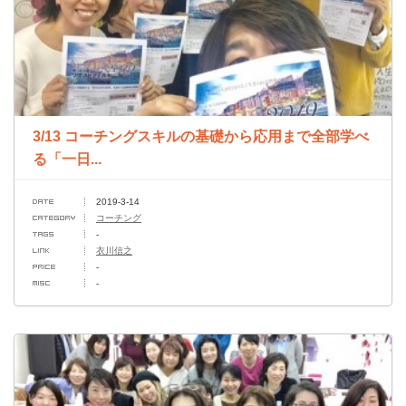
3/13 コーチングスキルの基礎から応用まで全部学べ
る「一日...
2019-3-14
コーチング
-
衣川信之
-
-