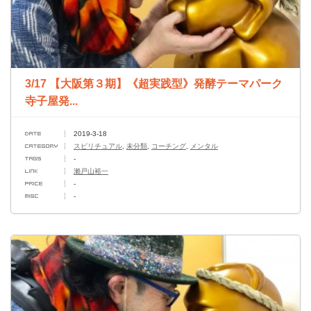
3/17 【大阪第３期】《超実践型》発酵テーマパーク
寺子屋発...
2019-3-18
スピリチュアル
,
未分類
,
コーチング
,
メンタル
-
瀨戸山裕一
-
-