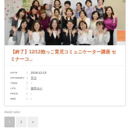
【終了】12/12抱っこ育児コミュニケーター講座 セ
ミナーコ...
2018-12-13
育児
-
藤野ゆか
-
-
PAGE NAVI
1
2
»