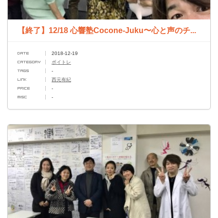
【終了】12/18 心響塾Cocone-Juku〜心と声のチ...
2018-12-19
ボイトレ
-
西元有紀
-
-