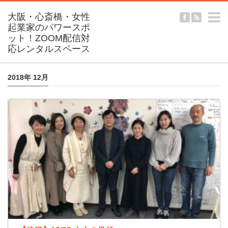
m
2018年 12月