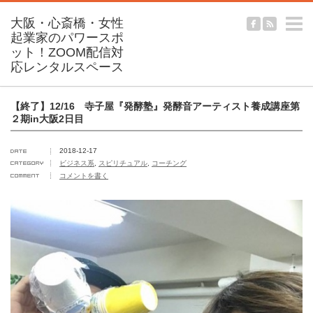
m
【終了】12/16 寺子屋『発酵塾』発酵音アーティスト養成講座第
２期in大阪2日目
2018-12-17
ビジネス系
,
スピリチュアル
,
コーチング
コメントを書く