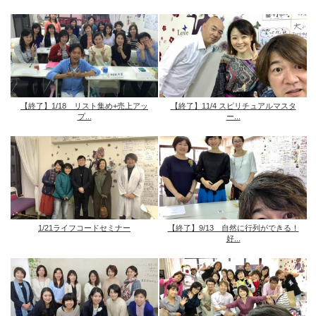
【終了】1/18 リスト集め+売上アッ
【終了】11/4 スピリチュアルマスタ
プ...
ー...
1/21ライフコードセミナー
【終了】9/13 自然に行列ができる！
好...