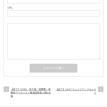
URL
【終了】12/15 寺子屋『発酵塾』発
【終了】12/17 ウェイクアップセミナ
酵音アーティスト養成講座第２期in大
ー
阪