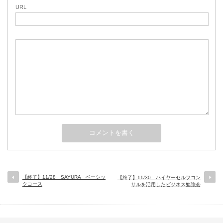
URL
【終了】11/28 SAYURA ベーシッ
【終了】11/30 ハイヤーセルフコン
クコース
サルを活用したビジネス勉強会