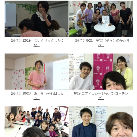
【終了】12/19 ついクリックしたく
【終了】8/21 宇宙（そら）のかたり
な...
べ...
【終了】10/28 あ、そうやればよか
6/19 エフィカシージャパンコーチン
っ...
グ...