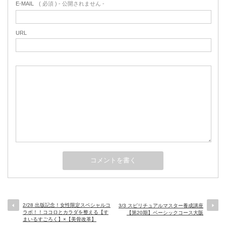
E-MAIL
( 必須 ) - 公開されません -
URL
2/28 出版記念！女性限定スペシャルコ
3/3 スピリチュアルマスター養成講座
ラボ！！ココロとカラダを整える【す
【第20期】ベーシックコース大阪
まいるすごろく】×【美骨改革】