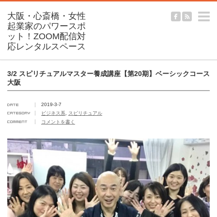
m
3/2 スピリチュアルマスター養成講座【第20期】ベーシックコース
大阪
2019-3-7
ビジネス系
,
スピリチュアル
コメントを書く