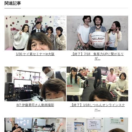
関連記事
1/30 ケイ素セミナーin大阪
【終了】7/18 集客力UPに繋がるリ
ザ...
8/7 伊藤勇司さん動画撮影
【終了】1/18しつもんオンラインスク
ー...