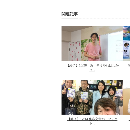
関連記事
【終了】10/28 あ、そうやればよか
っ...
【終了】12/14 集客文章パーフェク
ト...