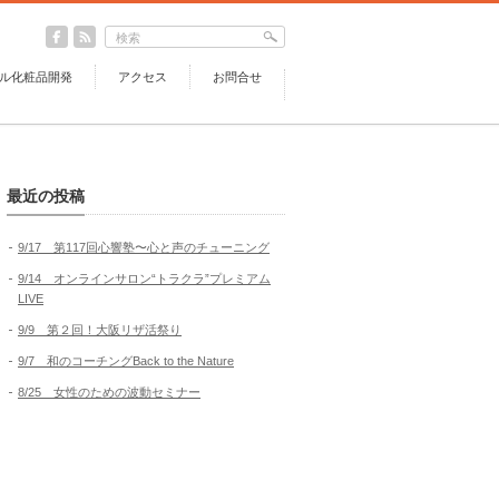
ル化粧品開発
アクセス
お問合せ
最近の投稿
9/17 第117回心響塾〜心と声のチューニング
9/14 オンラインサロン“トラクラ”プレミアム
LIVE
9/9 第２回！大阪リザ活祭り
9/7 和のコーチングBack to the Nature
8/25 女性のための波動セミナー