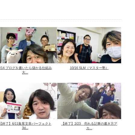
5/14 ブログを書いたら儲かる仕組み
10/16 SLM（マスター塾）
大...
【終了】6/11集客文章パーフェクト
【終了】2/23 売れる記事の書き方ア
3d...
カ...