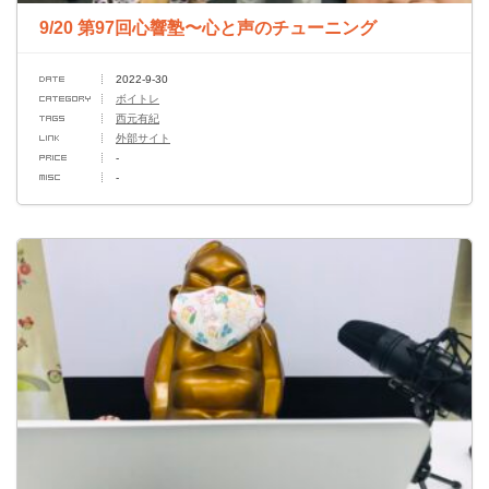
9/20 第97回心響塾〜心と声のチューニング
2022-9-30
ボイトレ
西元有紀
外部サイト
-
-