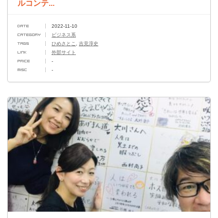
ルコンテ...
2022-11-10
ビジネス系
ひめさとこ
,
吉見淳史
外部サイト
-
-