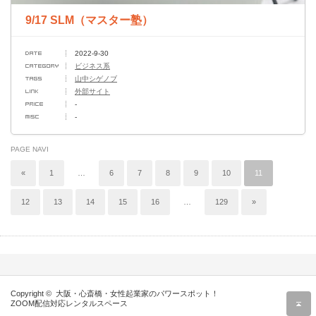
9/17 SLM（マスター塾）
2022-9-30
ビジネス系
山中シゲノブ
外部サイト
-
-
PAGE NAVI
«
1
…
6
7
8
9
10
11
12
13
14
15
16
…
129
»
Copyright ©
大阪・心斎橋・女性起業家のパワースポット！
r
ZOOM配信対応レンタルスペース