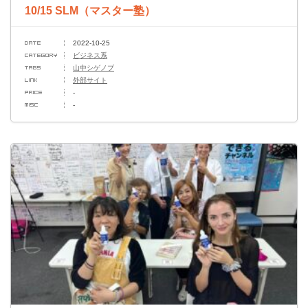
10/15 SLM（マスター塾）
2022-10-25
ビジネス系
山中シゲノブ
外部サイト
-
-