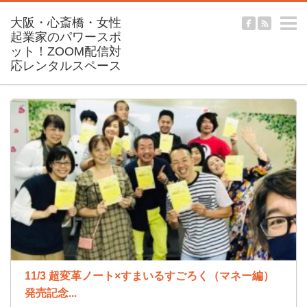
m
11/3 超変革ノート×すまいるすごろく（マネー編）
発売記念...