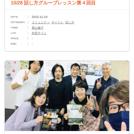
10/28 話し方グループレッスン第４回目
2022-11-10
コミュニティ
,
ボイトレ
,
話し方
霜山倫子
外部サイト
-
-