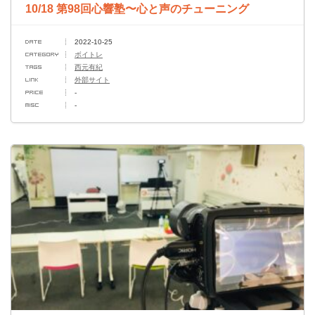
10/18 第98回心響塾〜心と声のチューニング
2022-10-25
ボイトレ
西元有紀
外部サイト
-
-