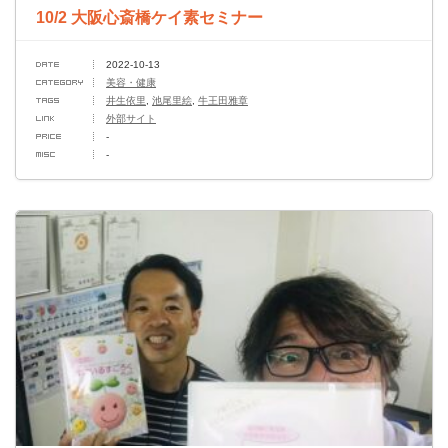
10/2 大阪心斎橋ケイ素セミナー
2022-10-13
美容・健康
井生依里
,
池尾里絵
,
牛王田雅章
外部サイト
-
-