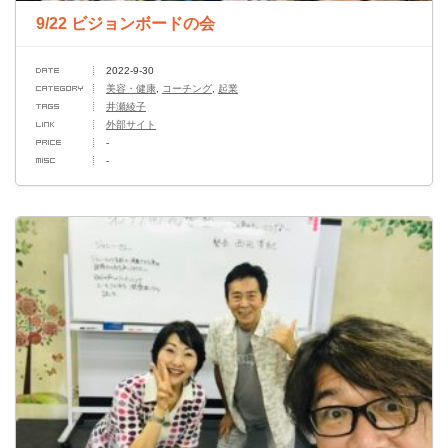
9/22 ビジョンボードの会
2022-9-30
美容・健康
,
コーチング
,
起業
井瀬綾子
外部サイト
-
-