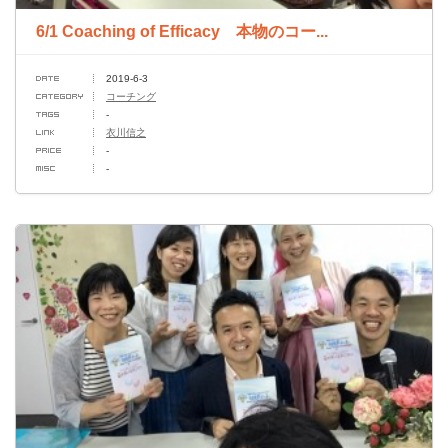
6/1 Coaching of Efficacy 本物のコー...
2019-6-3
コーチング
-
衣川信之
-
-