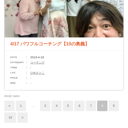
4/17 パワフルコーチング【10の奥義】
2019-4-19
コーチング
-
ひめさとこ
-
-
PAGE NAVI
«
1
…
3
4
5
6
7
8
9
10
»