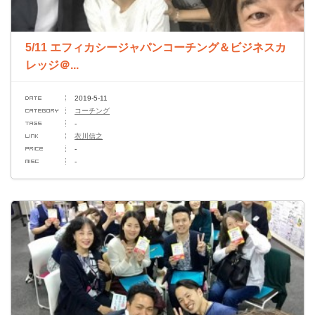
5/11 エフィカシージャパンコーチング＆ビジネスカ
レッジ＠...
2019-5-11
コーチング
-
衣川信之
-
-