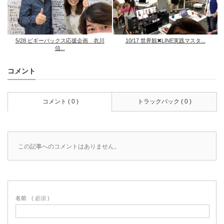
5/28 ピギーバックス応援企画 衣川
10/17 世界観✖︎LINE実践マスタ...
信...
コメント
コメント ( 0 )
トラックバック ( 0 )
この記事へのコメントはありません。
名前
( 必須 )