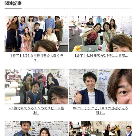
関連記事
【終了】8/24 衣川経営塾＠大阪クラ
【終了】6/24 集客が2.7倍になる濃...
ス...
2/1 誰でもできる！５つのスピード権
8/7コーチングビジネスの基礎から応
利...
用ま...