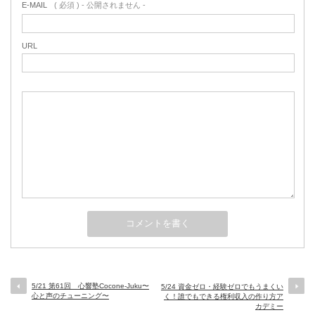
E-MAIL
( 必須 ) - 公開されません -
URL
5/21 第61回 心響塾Cocone-Juku〜
5/24 資金ゼロ・経験ゼロでもうまくい
心と声のチューニング〜
く！誰でもできる権利収入の作り方ア
カデミー