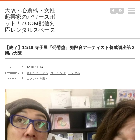
m
【終了】11/18 寺子屋『発酵塾』発酵音アーティスト養成講座第２
期in大阪
2018-11-19
スピリチュアル
,
コーチング
,
メンタル
コメントを書く