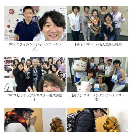
9/12 エフィカシージャパンコーチン
【終了】9/13 わもん黒帯心徒塾
グ...
3/2 スピリチュアルマスター養成講座
【終了】7/31 メンタルアーティスト
【...
流...