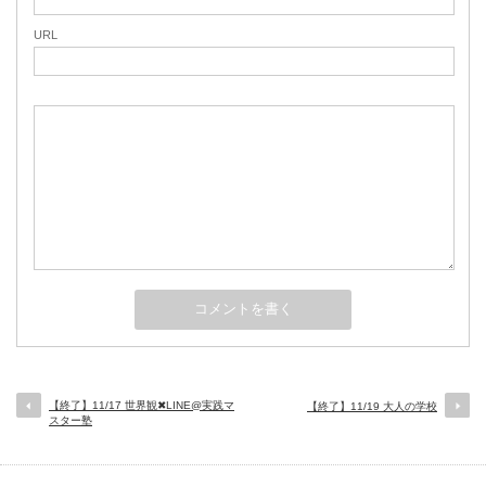
URL
【終了】11/17 世界観✖︎LINE@実践マ
【終了】11/19 大人の学校
スター塾