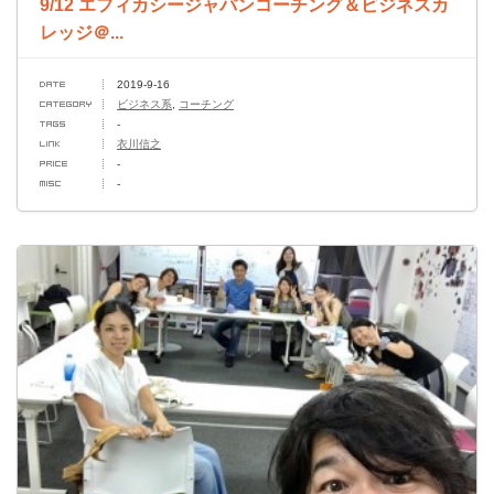
9/12 エフィカシージャパンコーチング＆ビジネスカ
レッジ＠...
2019-9-16
ビジネス系
,
コーチング
-
衣川信之
-
-