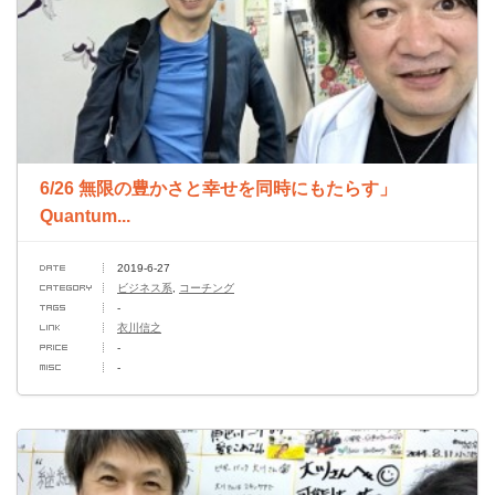
6/26 無限の豊かさと幸せを同時にもたらす」
Quantum...
2019-6-27
ビジネス系
,
コーチング
-
衣川信之
-
-