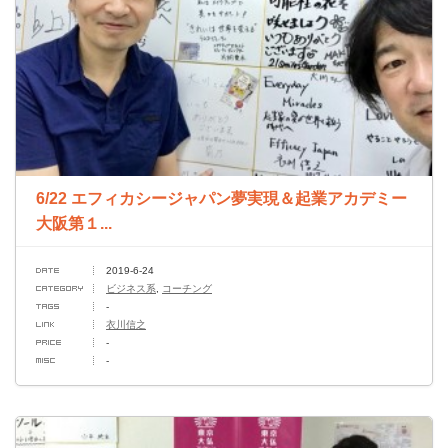
6/22 エフィカシージャパン夢実現＆起業アカデミー
大阪第１...
2019-6-24
ビジネス系
,
コーチング
-
衣川信之
-
-