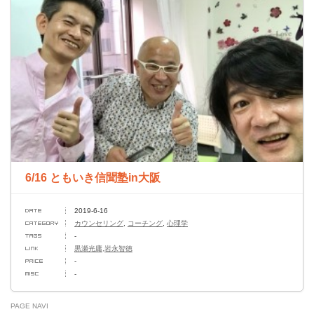
6/16 ともいき信聞塾in大阪
2019-6-16
カウンセリング
,
コーチング
,
心理学
-
黒瀬光庸,岩永智徳
-
-
PAGE NAVI