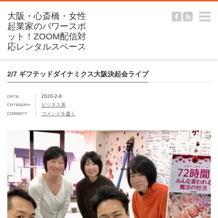
m
2/7 ギフテッドダイナミクス大阪決起会ライブ
2020-2-8
ビジネス系
コメントを書く