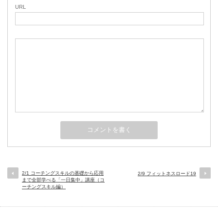
URL
2/1 コーチングスキルの基礎から応用
2/9 フィットネスロード19
まで全部学べる「一日集中」講座（コ
ーチングスキル編）