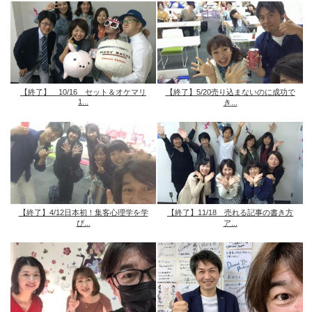
【終了】 10/16 セット＆オケマリ
【終了】5/20売り込まないのに成功で
1...
き...
【終了】4/12日本初！集客心理学を学
【終了】11/18 売れる記事の書き方
び...
ア...