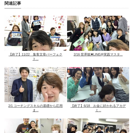
関連記事
【終了】11/22 集客文章パーフェク
2/16 世界観✖︎LINE@実践マスタ...
ト...
2/1 コーチングスキルの基礎から応用
【終了】6/18 お金に好かれるアカデ
ま...
ミ...