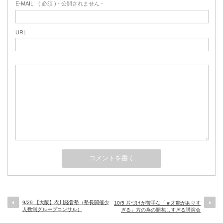
E-MAIL
( 必須 ) - 公開されません -
URL
9/29 【大阪】衣川経営塾（塾長開催少
10/5 片づけが苦手な「＃才能がありす
人数制グループコンサル）
ぎる」方の為の開花しすぎる講演会