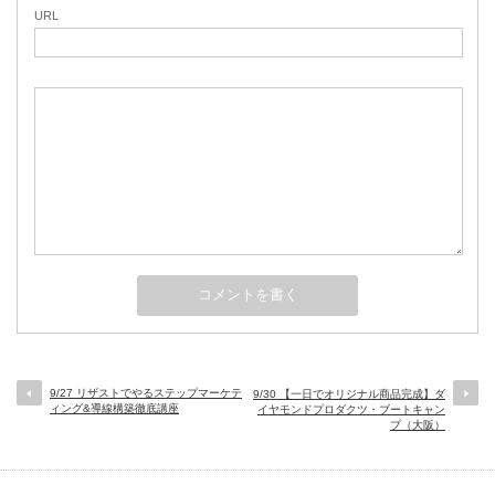
URL
9/27 リザストでやるステップマーケテ
9/30 【一日でオリジナル商品完成】ダ
ィング&導線構築徹底講座
イヤモンドプロダクツ・ブートキャン
プ（大阪）