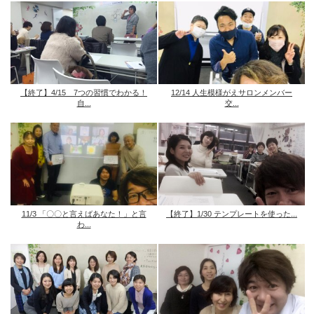
【終了】4/15 7つの習慣でわかる！
12/14 人生模様がえサロンメンバー
自...
交...
11/3 「〇〇と言えばあなた！」と言
【終了】1/30 テンプレートを使った...
わ...