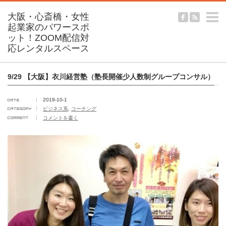
m
9/29 【大阪】衣川経営塾（塾長開催少人数制グループコンサル）
2019-10-1
ビジネス系
,
コーチング
コメントを書く