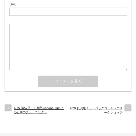
URL
1/15 第57回 心響塾Cocone-Juku〜
1/20 長渕剛ミュージックコーチングワ
心と声のチューニング〜
ークショップ