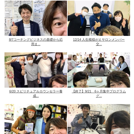
8/7コーチングビジネスの基礎から応
12/14 人生模様がえサロンメンバー
用ま...
交...
6/20 スピリチュアルカウンセラー養
【終了】9/21 6ヶ月集中プログラム
成...
グ...