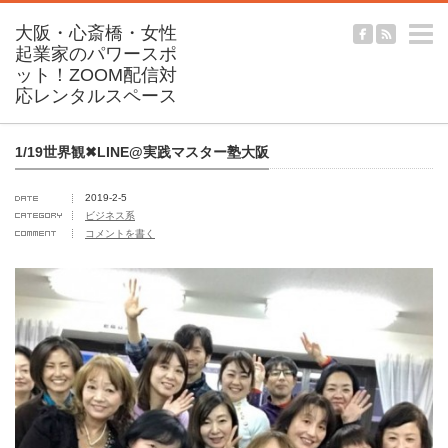
m
1/19世界観✖︎LINE@実践マスター塾大阪
2019-2-5
ビジネス系
コメントを書く