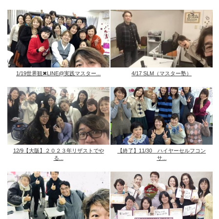
1/19世界観✖︎LINE@実践マスター...
4/17 SLM（マスター塾）
12/9【大阪】２０２３年リザストでや
【終了】11/30 ハイヤーセルフコン
る...
サ...