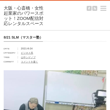
m
8/21 SLM（マスター塾）
2021-8-24
ビジネス系
山中シゲノブ
コメントを書く