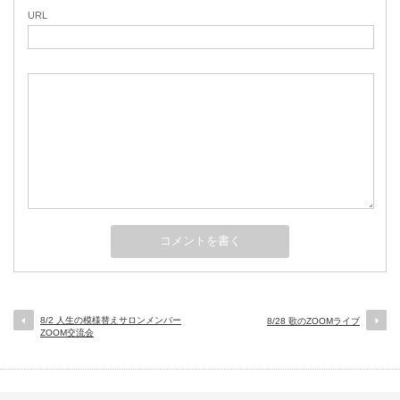
URL
8/2 人生の模様替えサロンメンバー
8/28 歌のZOOMライブ
ZOOM交流会