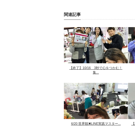
関連記事
【終了】10/16 3秒で心をつかむ！
集...
6/20 世界観✖︎LINE実践マスター...
【