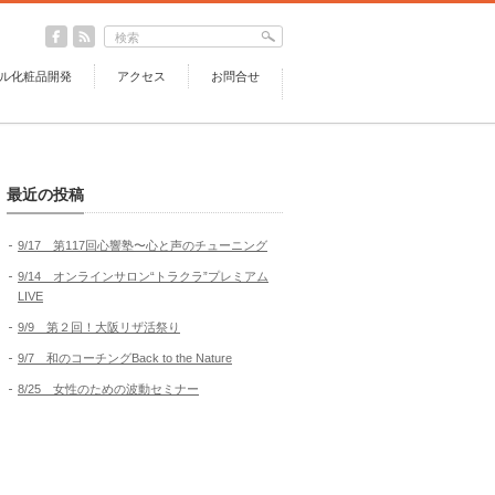
ル化粧品開発
アクセス
お問合せ
最近の投稿
9/17 第117回心響塾〜心と声のチューニング
9/14 オンラインサロン“トラクラ”プレミアム
LIVE
9/9 第２回！大阪リザ活祭り
9/7 和のコーチングBack to the Nature
8/25 女性のための波動セミナー