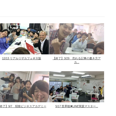
12/13 リアルリザカフェ＠大阪
【終了】3/29 売れる記事の書き方ア
カ...
終了】9/7 招致ビジネスアカデミー
5/17 世界観✖︎LINE実践マスター...