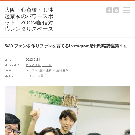
m
5/30 ファンを作りファンを育てるInstagram活用戦略講座第１回
2023-6-24
ビジネス系
,
ＩＴ系
ユウスケ
,
倉田佳和
,
牛王田雅章
コメントを書く