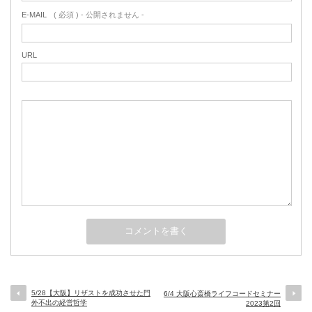
E-MAIL
( 必須 ) - 公開されません -
URL
5/28【大阪】リザストを成功させた門
6/4 大阪心斎橋ライフコードセミナー
外不出の経営哲学
2023第2回