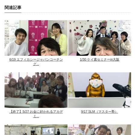
関連記事
6/19 エフィカシージャパンコーチン
1/30 ケイ素セミナーin大阪
グ...
【終了】5/27 お金に好かれるアカデ
9/17 SLM（マスター塾）
ミ...