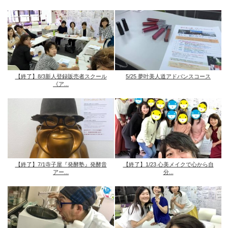
【終了】8/3新人登録販売者スクール
5/25 夢叶美人道アドバンスコース
《ア...
【終了】7/1寺子屋『発酵塾』発酵音
【終了】1/23 心美メイクで心から自
アー...
分...