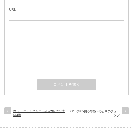
URL
6/12 コーチング＆ビジネスカレッジ大
6/15 第85回心響塾〜心と声のチュー
阪4期
ニング