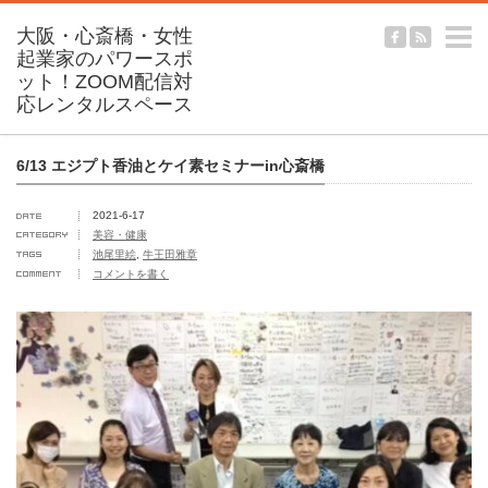
m
6/13 エジプト香油とケイ素セミナーin心斎橋
2021-6-17
美容・健康
池尾里絵
,
牛王田雅章
コメントを書く