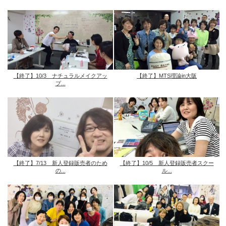
【終了】10/3 ナチュラルメイクアッ
【終了】MTS理論in大阪
プ...
【終了】7/13 新人登録販売者のため
【終了】10/5 新人登録販売者スクー
の...
ル...