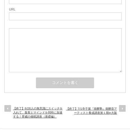
URL
【終了】6/28人の無意識にスイッチを
【終了】7/1寺子屋『発酵塾』発酵音ア
入れて、集客とマインドを同時に加速
ーティスト養成講座第１期in大阪
する！脅威の催眠講座（基礎編）