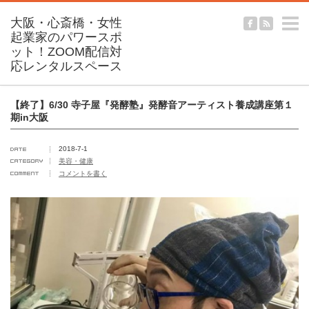
m
【終了】6/30 寺子屋『発酵塾』発酵音アーティスト養成講座第１
期in大阪
2018-7-1
美容・健康
コメントを書く