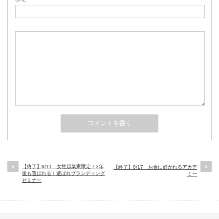
【終了】8/11 女性起業家限定！3年
【終了】8/17 お金に好かれるアカデ
後も選ばれる！選ばれブランディング
ミー
セミナー