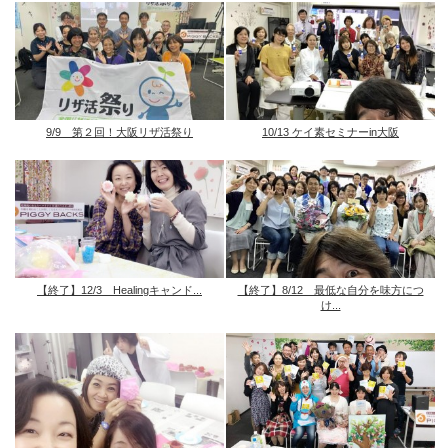
9/9 第２回！大阪リザ活祭り
10/13 ケイ素セミナーin大阪
【終了】12/3 Healingキャンド...
【終了】8/12 最低な自分を味方につ
け...