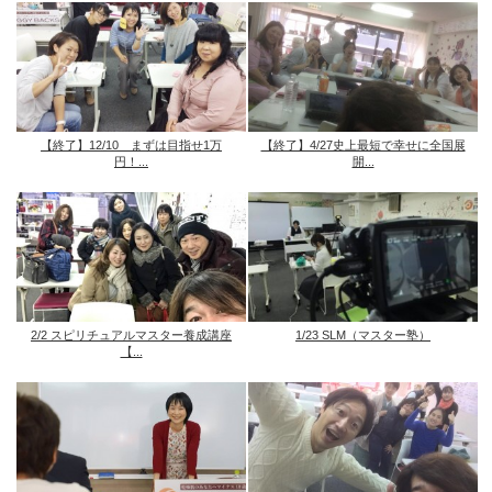
【終了】12/10 まずは目指せ1万
【終了】4/27史上最短で幸せに全国展
円！...
開...
2/2 スピリチュアルマスター養成講座
1/23 SLM（マスター塾）
【...