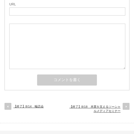
URL
【終了】8/14 輪読会
【終了】8/18 本業を支えるソーシャ
ルメディアセミナー