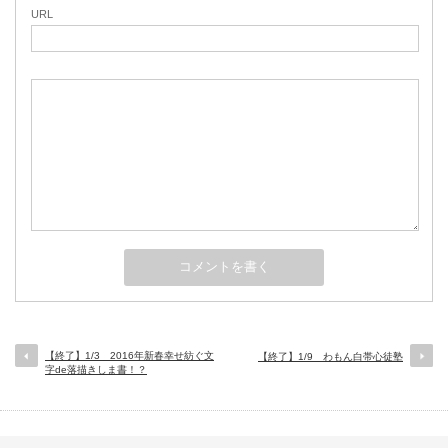
URL
【終了】1/3 2016年新春幸せ紡ぐ文
【終了】1/9 わもん白帯心徒塾
字de落描きしま書！？