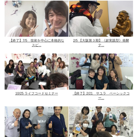
【終了】7/5 技術を中心に本格的な
2/5 【大阪第３期】《超実践型》発酵
スピ...
テ...
10/25 ライフコードセミナー
【終了】2/21 サユラ ベーシックコ
ー...