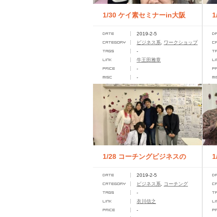
1/30 ケイ素セミナーin大阪
2019-2-5
ビジネス系
,
ワークショップ
-
講
牛王田雅章
-
-
1/28 コーチングビジネスの
2019-2-5
基礎から応用まで全部学べる
ビジネス系
,
コーチング
-
「一...
さ
衣川信之
-