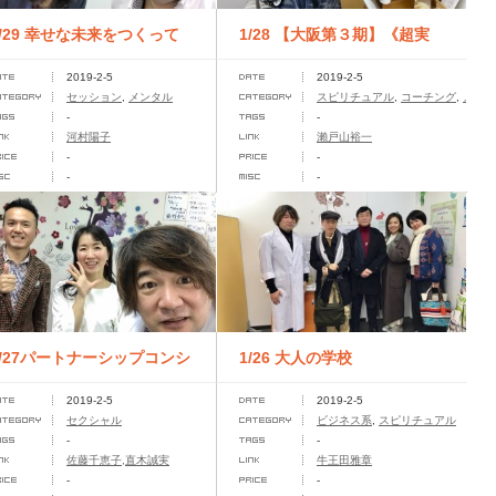
1/29 幸せな未来をつくって
1/28 【大阪第３期】《超実
2019-2-5
2019-2-5
夫婦円満になるバイオリズム
践型》発酵テーマパーク寺子
セッション
,
メンタル
スピリチュアル
,
コーチング
,
メンタ
-
-
座...
屋発...
河村陽子
瀨戸山裕一
-
-
-
-
1/27パートナーシップコンシ
1/26 大人の学校
2019-2-5
2019-2-5
ェルジュが 伝える、愛し愛
セクシャル
ビジネス系
,
スピリチュアル
-
-
れ...
佐藤千恵子,直木誠実
牛王田雅章
-
-