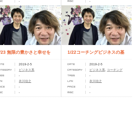
-
-
1/23 無限の豊かさと幸せを
1/22コーチングビジネスの基
2019-2-5
2019-2-5
同時にもたらす」
礎から応用まで全部学べる
ビジネス系
ビジネス系
,
コーチング
-
-
uantum...
「一日...
衣川信之
衣川信之
-
-
-
-