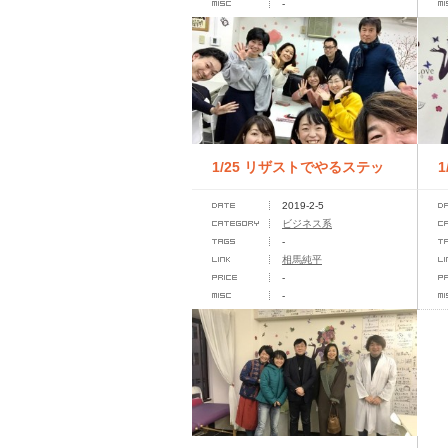
-
1/25 リザストでやるステッ
2019-2-5
プマーケティング&導...
ビジネス系
-
Q
相馬純平
-
-