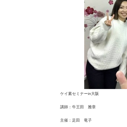
ケイ素セミナーin大阪
講師：牛王田 雅章
主催：足田 竜子