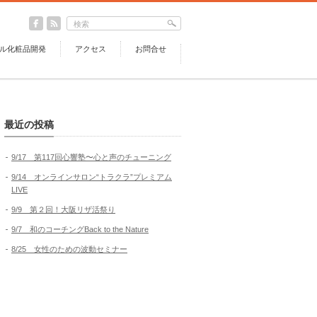
ル化粧品開発
アクセス
お問合せ
最近の投稿
9/17 第117回心響塾〜心と声のチューニング
9/14 オンラインサロン“トラクラ”プレミアム
LIVE
9/9 第２回！大阪リザ活祭り
9/7 和のコーチングBack to the Nature
8/25 女性のための波動セミナー