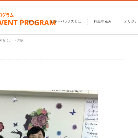
ホーム
ピギーバックスとは
料金/申込み
オリジナ
イ素セミナーin大阪