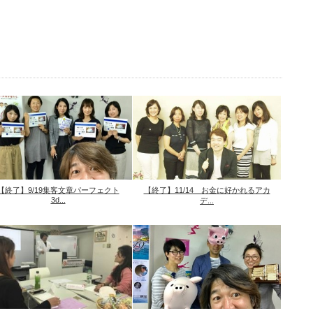
【終了】9/19集客文章パーフェクト
【終了】11/14 お金に好かれるアカ
3d...
デ...