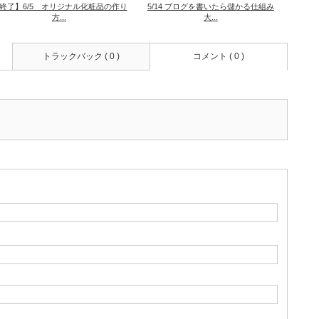
終了】6/5 オリジナル化粧品の作り
5/14 ブログを書いたら儲かる仕組み
方...
大...
トラックバック ( 0 )
コメント ( 0 )