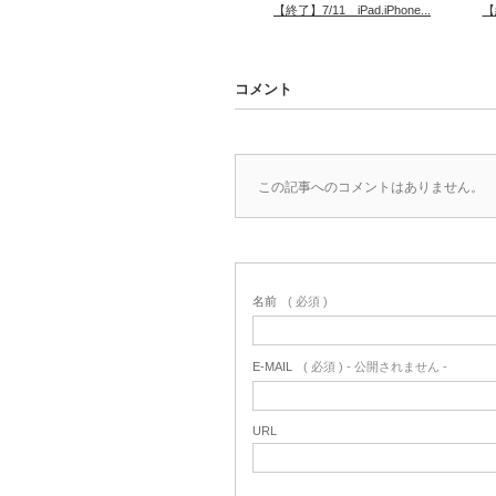
【終了】7/11 iPad.iPhone...
【
コメント
この記事へのコメントはありません。
名前
( 必須 )
E-MAIL
( 必須 ) - 公開されません -
URL