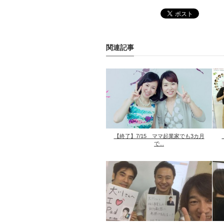
関連記事
【終了】7/15 ママ起業家でも3カ月
で...