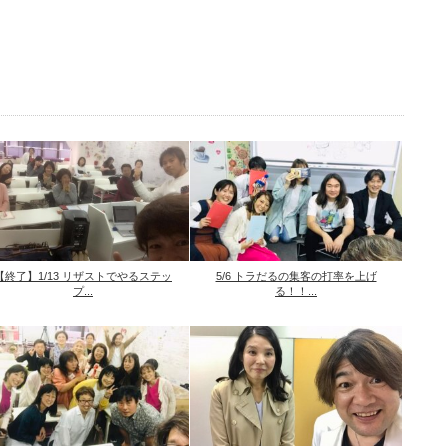
【終了】1/13 リザストでやるステッ
5/6 トラだるの集客の打率を上げ
プ...
る！！...