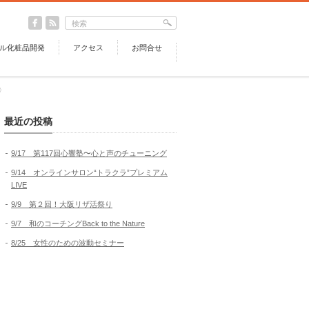
ル化粧品開発
アクセス
お問合せ
〉
最近の投稿
9/17 第117回心響塾〜心と声のチューニング
9/14 オンラインサロン“トラクラ”プレミアム
LIVE
9/9 第２回！大阪リザ活祭り
9/7 和のコーチングBack to the Nature
8/25 女性のための波動セミナー