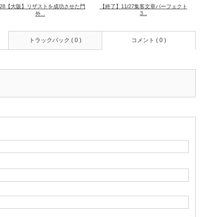
/28【大阪】リザストを成功させた門
【終了】11/27集客文章パーフェクト
3...
外...
トラックバック ( 0 )
コメント ( 0 )