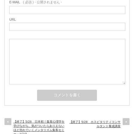
E-MAIL
( 必須 ) - 公開されません -
URL
【終了】5/26 日本初！集客心理学を
【終了】5/28 ホスピタリティコンサ
学びながら、気がついたらありえない
ルタント養成講座
ほど売れていくメンタリズム集客セミ