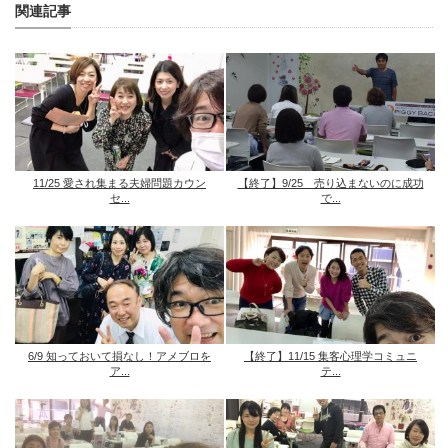
関連記事
11/25 愛され集まる夫婦問題カウン
【終了】9/25 売り込まないのに成功
セ...
で...
6/9 知っておいて損なし！アメブロを
【終了】11/15 集客心理学コミュニ
ア...
テ...