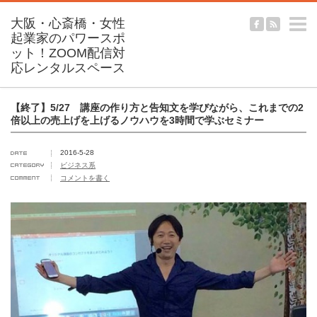
m
【終了】5/27 講座の作り方と告知文を学びながら、これまでの2
倍以上の売上げを上げるノウハウを3時間で学ぶセミナー
2016-5-28
ビジネス系
コメントを書く