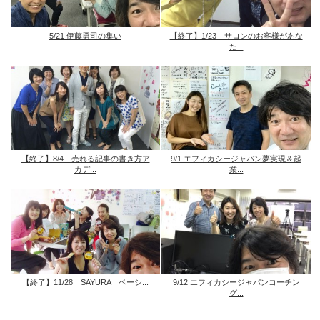
5/21 伊藤勇司の集い
【終了】1/23 サロンのお客様があな
た...
【終了】8/4 売れる記事の書き方ア
9/1 エフィカシージャパン夢実現＆起
カデ...
業...
【終了】11/28 SAYURA ベーシ...
9/12 エフィカシージャパンコーチン
グ...