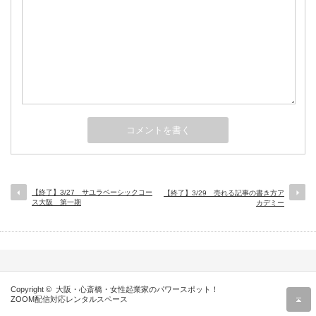
【終了】3/27 サユラベーシックコー
【終了】3/29 売れる記事の書き方ア
ス大阪 第一期
カデミー
Copyright ©
大阪・心斎橋・女性起業家のパワースポット！
r
ZOOM配信対応レンタルスペース