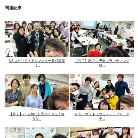
関連記事
3/3 スピリチュアルマスター養成講座
【終了】2/10 世界観ブランディング
【...
最...
【終了】7/5自然に行列ができる！好
1/25 リザストでやるステップマーケ
きな...
テ...