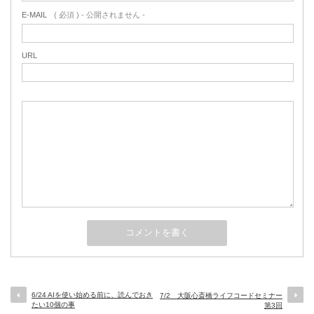
E-MAIL
( 必須 ) - 公開されません -
URL
6/24 AIを使い始める前に、読んでおき
7/2 大阪心斎橋ライフコードセミナー
たい10個の事
第3回