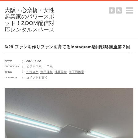
m
6/29 ファンを作りファンを育てるInstagram活用戦略講座第２回
2023-7-22
ビジネス系
,
ＩＴ系
ユウスケ
,
倉田佳和
,
池尾里絵
,
牛王田雅章
コメントを書く