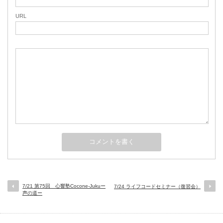
URL
7/21 第75回 心響塾Cocone-Jukuー
7/24 ライフコードセミナー（復習会）
声の道ー