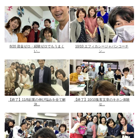
8/20 資金ゼロ・経験ゼロでもうまく
10/10 エフィカシージャパンコーチ
い...
ン...
【終了】11/8起業の伸び悩みを全て解
【終了】10/10集客文章のキホン体験
決...
セ...