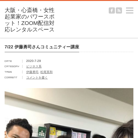
m
7/22 伊藤勇司さんコミュニティー講座
2020-7-29
ビジネス系
伊藤勇司
,
松尾英和
コメントを書く