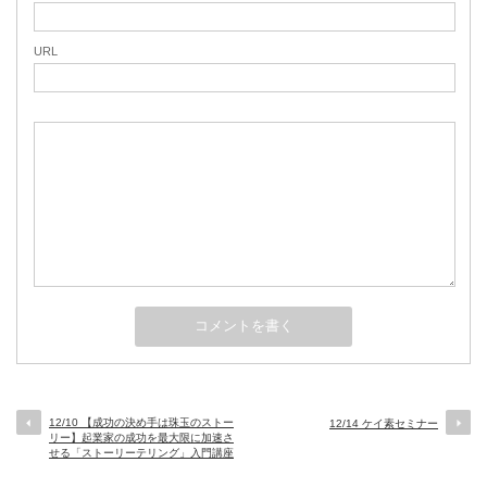
URL
12/10 【成功の決め手は珠玉のストー
12/14 ケイ素セミナー
リー】起業家の成功を最大限に加速さ
せる「ストーリーテリング」入門講座