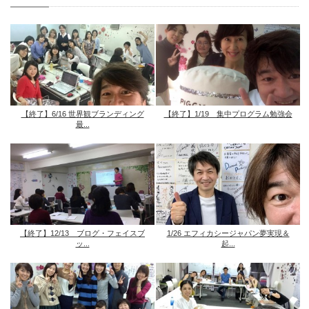
【終了】6/16 世界観ブランディング
【終了】1/19 集中プログラム勉強会
最...
【終了】12/13 ブログ・フェイスブ
1/26 エフィカシージャパン夢実現＆
ッ...
起...