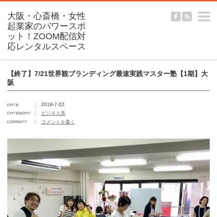
m
【終了】7/21世界観ブランディング最速実践マスター塾【1期】大
阪
2018-7-22
ビジネス系
コメントを書く