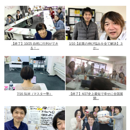
【終了】10/25 自然に行列ができ
1/10【起業の伸び悩みを全て解決】３
る！...
か...
7/16 SLM（マスター塾）
【終了】4/27史上最短で幸せに全国展
開...