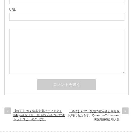
URL
【終了】7/17 集客文章パーフェクト
【終了】7/22「無限の豊かさと幸せを
3days講座《第二回3秒で心をつかむキ
同時にもたらす」QuantumConsultant
ャッチコピーの作り方》
実践講座第1期大阪