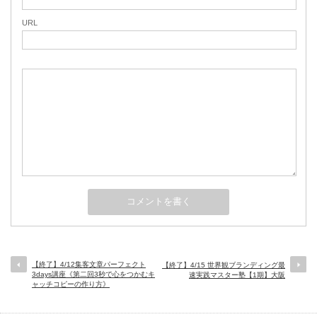
URL
【終了】4/12集客文章パーフェクト
【終了】4/15 世界観ブランディング最
3days講座《第二回3秒で心をつかむキ
速実践マスター塾【1期】大阪
ャッチコピーの作り方》