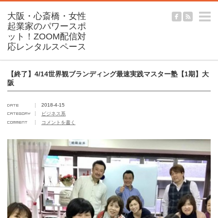
m
【終了】4/14世界観ブランディング最速実践マスター塾【1期】大
阪
2018-4-15
ビジネス系
コメントを書く