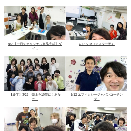
9/2 【一日でオリジナル商品完成】ダ
7/17 SLM（マスター塾）
イ...
【終了】3/28 売上を10倍に！あな
9/12 エフィカシージャパンコーチン
た...
グ...