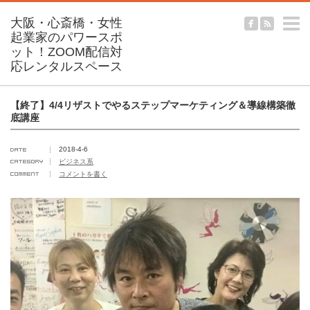
m
【終了】4/4リザストでやるステップマーケティング＆導線構築徹
底講座
2018-4-6
ビジネス系
コメントを書く