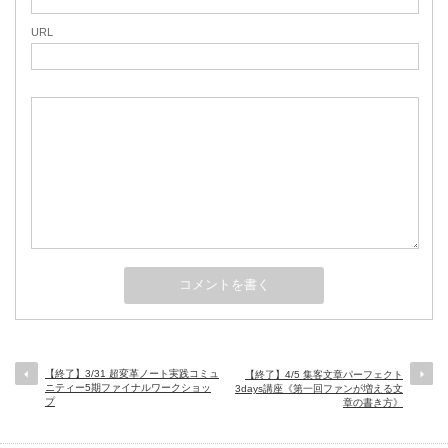
URL
【終了】3/31 超変革ノート実践コミュ
【終了】4/5 集客文章パーフェクト
ニティー5期ファイナルワークショッ
3days講座《第一回ファンが増える文
プ
章の書き方》