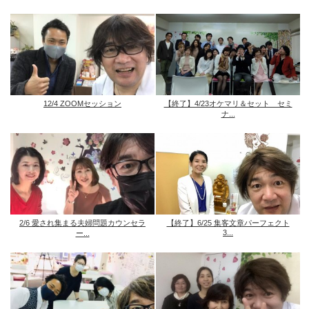
12/4 ZOOMセッション
【終了】4/23オケマリ＆セット セミ
ナ...
2/6 愛され集まる夫婦問題カウンセラ
【終了】6/25 集客文章パーフェクト
3...
ー...