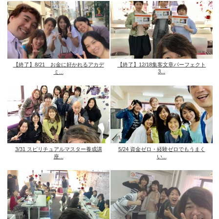
【終了】8/21 お金に好かれるアカデ
【終了】12/18集客文章パーフェクト
3...
ミ...
3/31 スピリチュアルマスター養成講
5/24 資金ゼロ・経験ゼロでもうまく
座...
い...