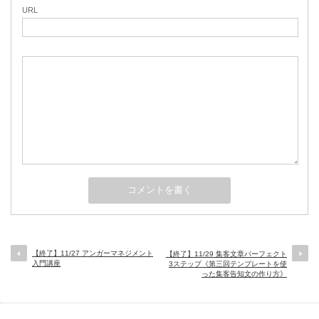
URL
【終了】11/27 アンガーマネジメント
【終了】11/29 集客文章パーフェクト
入門講座
3ステップ《第三回テンプレートを使
った集客告知文の作り方》