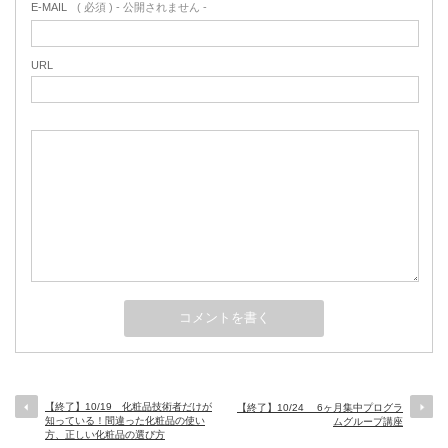
E-MAIL
( 必須 ) - 公開されません -
URL
【終了】10/19 化粧品技術者だけが
【終了】10/24 6ヶ月集中プログラ
知っている！間違った化粧品の使い
ムグループ講座
方、正しい化粧品の選び方