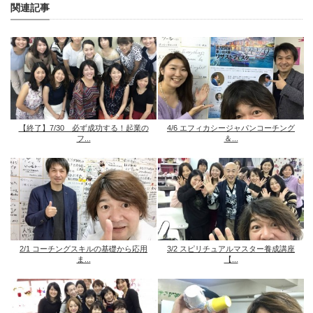
関連記事
【終了】7/30 必ず成功する！起業の
4/6 エフィカシージャパンコーチング
フ...
＆...
2/1 コーチングスキルの基礎から応用
3/2 スピリチュアルマスター養成講座
ま...
【...