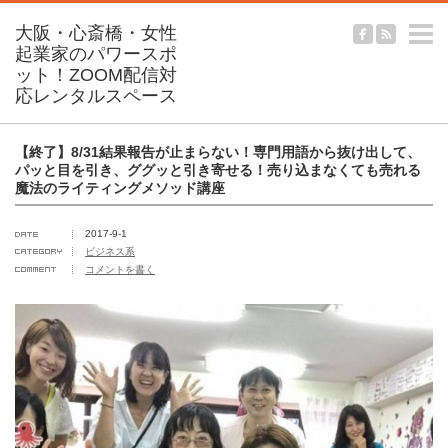
m
【終了】8/31結果報告が止まらない！専門用語から抜け出して、
パッと目を引き、ググッと引き寄せる！売り込まなくても売れる
魔法のライティングメソッド講座
2017-9-1
ビジネス系
コメントを書く