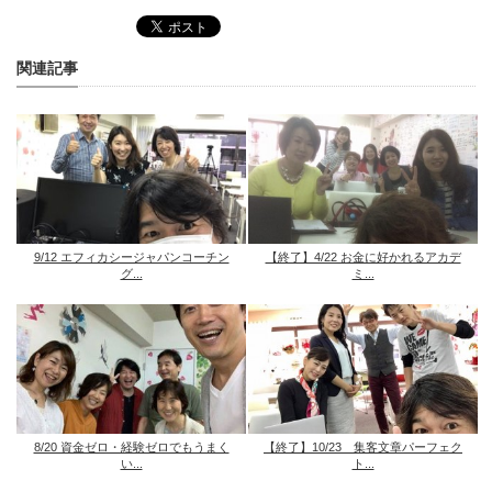
関連記事
9/12 エフィカシージャパンコーチン
【終了】4/22 お金に好かれるアカデ
グ...
ミ...
8/20 資金ゼロ・経験ゼロでもうまく
【終了】10/23 集客文章パーフェク
い...
ト...