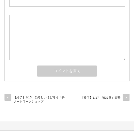
【終了】1/15 恐ろしいほど叶う！夢
【終了】1/17 第37回心響塾
ノートワークショップ