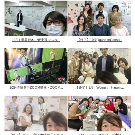
11/21 世界観✖︎LINE実践マスタ...
【終了】10/7QuantumConsu...
1/29 伊藤勇司ZOOM講座・ZOOM...
【終了】2/5 Woman Happin...
【終了】7/27 3秒で女性の心をつか
2/14 リアルリザカフェ＠大阪