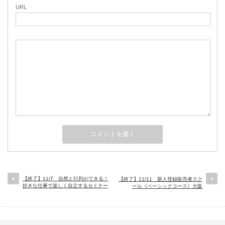
URL
【終了】11/7 自然と行列ができる！
【終了】11/11 新人登録販売者スク
好きな仕事で楽しく自立するセミナー
ール《ベーシックコース》大阪