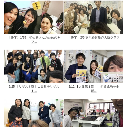
【終了】1/25 初心者さんのためのヤ
【終了】2/5 衣川経営塾@大阪クラス
フ...
6/25 【リザスト塾】１日集中リザス
2/12 【大阪第１期】「起業成功を全
ト...
部...