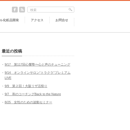
ル化粧品開発
アクセス
お問合せ
最近の投稿
9/17 第117回心響塾〜心と声のチューニング
9/14 オンラインサロン“トラクラ”プレミアム
LIVE
9/9 第２回！大阪リザ活祭り
9/7 和のコーチングBack to the Nature
8/25 女性のための波動セミナー