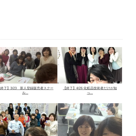
終了】3/23 新人登録販売者スクー
【終了】4/26 化粧品技術者だけが知
ル...
っ...