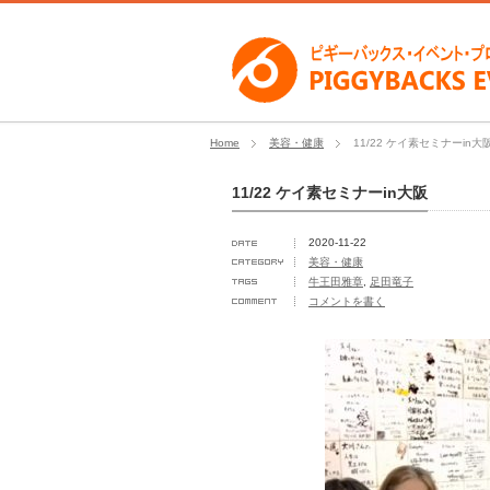
Home
美容・健康
11/22 ケイ素セミナーin大
11/22 ケイ素セミナーin大阪
2020-11-22
美容・健康
牛王田雅章
,
足田竜子
コメントを書く