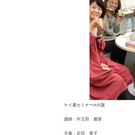
ケイ素セミナーin大阪
講師：牛王田 雅章
主催：足田 竜子