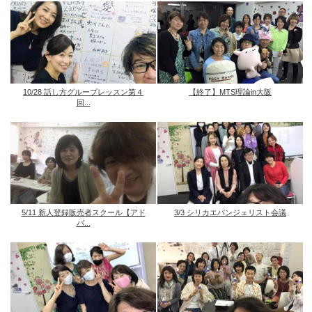
10/28 話し方グループレッスン第４
【終了】MTS理論in大阪
回...
5/11 新人登録販売者スクール【アド
3/3 シリカエバンジェリスト会議
バ...