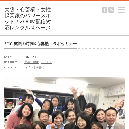
m
2/10 笑顔の時間&心響塾コラボセミナー
2020-2-10
美容・健康
,
ボイトレ
コメントを書く