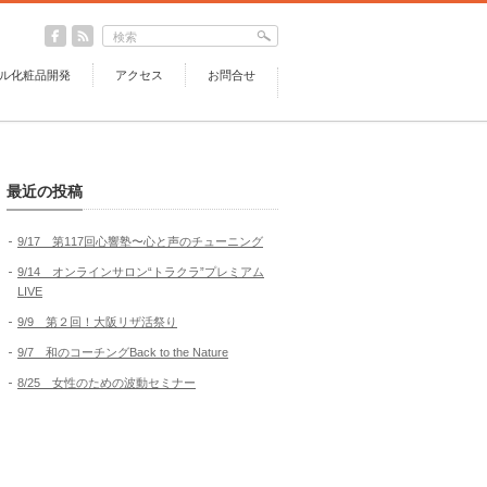
ル化粧品開発
アクセス
お問合せ
最近の投稿
9/17 第117回心響塾〜心と声のチューニング
9/14 オンラインサロン“トラクラ”プレミアム
LIVE
9/9 第２回！大阪リザ活祭り
9/7 和のコーチングBack to the Nature
8/25 女性のための波動セミナー