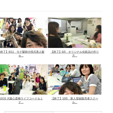
終了】8/11 モテ髮師大悟式美人髮
【終了】6/5 オリジナル化粧品の作り
セ...
方...
10/15 大阪心斎橋ライフコードセミ
【終了】10/5 新人登録販売者スクー
ナ...
ル...